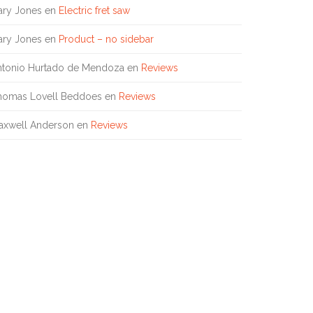
ary Jones
en
Electric fret saw
ary Jones
en
Product – no sidebar
ntonio Hurtado de Mendoza
en
Reviews
homas Lovell Beddoes
en
Reviews
axwell Anderson
en
Reviews