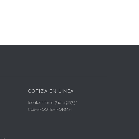
COTIZA EN LÍNEA
[contact-form-7 id=»9873″
title=»FOOTER FORM»]
a
→