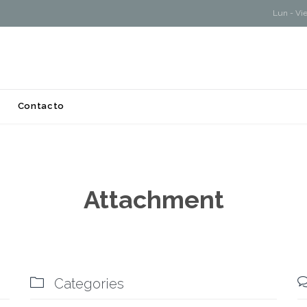
Lun - Vi
Skip
Contacto
to
content
Attachment

Categories