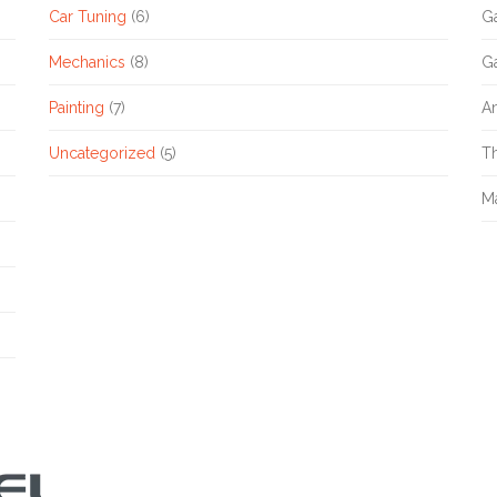
Car Tuning
(6)
G
Mechanics
(8)
G
Painting
(7)
A
Uncategorized
(5)
T
M