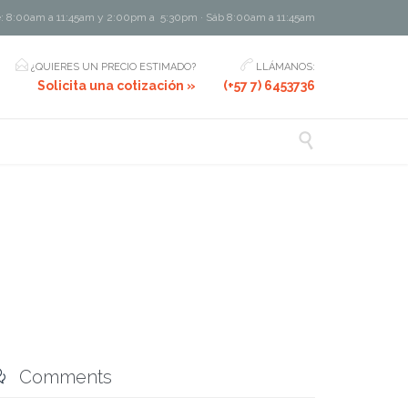
e: 8:00am a 11:45am y 2:00pm a 5:30pm · Sáb 8:00am a 11:45am


¿QUIERES UN PRECIO ESTIMADO?
LLÁMANOS:
Solicita una cotización »
(+57 7) 6453736


Comments