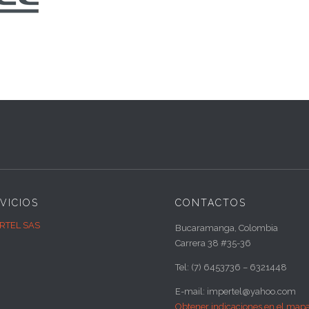
VICIOS
CONTACTOS
RTEL SAS
Bucaramanga, Colombia
Carrera 38 #35-36
Tel: (7) 6453736 – 6321448
E-mail: impertel@yahoo.com
Obtener indicaciones en el map