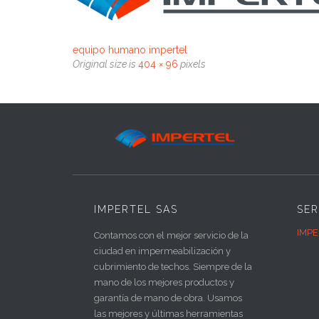
equipo humano impertel
Original size is
404 × 96
pixels
IMPERTEL SAS
SER
IMPE
Contamos con el mejor servicio de la
ciudad en impermeabilización y
cubrimiento de techos. Siempre de la
mano de los mejores productos y
garantía de mano de obra. Usamos
las mejores y últimas herramientas