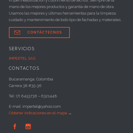
impermeabilización y cubrimiento de techos. Siempre de la
mano de los mejores productos y garantía de mano de obra.
Usamos las mejores y últimas herramientas para la limpieza,
cuidado y mantenimiento de todo tipo de fachadas y materiales.

CONTÁCTECNOS
SERVICIOS
IMPERTEL SAS
CONTACTOS
Bucaramanga, Colombia
Carrera 38 #35-36
Tel: (7) 6453736 – 6321448
E-mail: impertel@yahoo.com
Obtener indicaciones en el mapa
→

