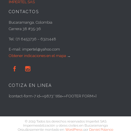
IMPERTEL SAS
CONTACTOS
Bucaramanga, Colombia
Carrera 38 #35-36
Tel: (7) 6453736 – 6321448
E-mail: impertel@yahoo.com
Obtener indicaciones en el mapa
→


COTIZA EN LÍNEA
[contact-form-7 id=»9873″ title=»FOOTER FORM»]
© 2019 Todos los derechos reservados Impertel SAS
Impermeabilización y obras civiles en Bucaramanga
Orgullosamente montado en
WordPress
por
Daniel Polanco