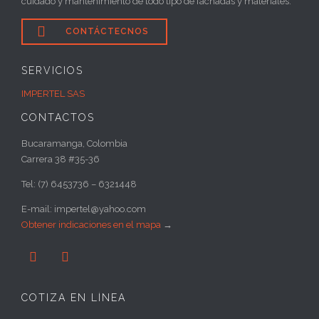
cuidado y mantenimiento de todo tipo de fachadas y materiales.

CONTÁCTECNOS
SERVICIOS
IMPERTEL SAS
CONTACTOS
Bucaramanga, Colombia
Carrera 38 #35-36
Tel: (7) 6453736 – 6321448
E-mail: impertel@yahoo.com
Obtener indicaciones en el mapa
→


COTIZA EN LÍNEA