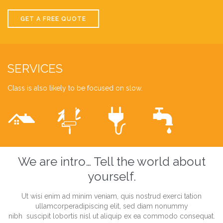
GET A FREE QUOTE
SERVICES
Class is also likely to be focused on slow.




We are intro… Tell the world
about
yourself.
Ut wisi enim ad minim veniam, quis nostrud exerci tation
ullamcorperadipiscing elit, sed diam nonummy
nibh suscipit lobortis nisl ut aliquip ex ea commodo consequat.