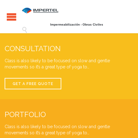
Impermeabilización - Obras Civiles

CONSULTATION
Class is also likely to be focused on slow and gentle
movements so it’s a great type of yoga to…
GET A FREE QUOTE
PORTFOLIO
Class is also likely to be focused on slow and gentle
movements so it’s a great type of yoga to…