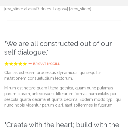
[rev_slider alias=»Partners-Logos»] [/rev_slider]
"We are all constructed out of our
self dialogue."





—
BRYANT MCGILL
Claritas est etiam processus dynamicus, qui sequitur
mutationem consuetudium lectorum.
Mirum est notare quam littera gothica, quam nunc putamus
parum claram, anteposuerit litterarum formas humanitatis per
seacula quarta decima et quinta decima. Eodem modo typi, qui
nunc nobis videntur parum clari, fiant sollemnes in futurum.
"Create with the heart; build with the