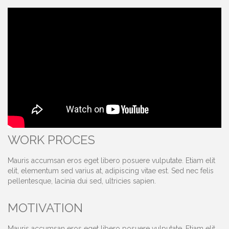
WORK PROCES
Mauris accumsan eros eget libero posuere vulputate. Etiam elit
elit, elementum sed varius at, adipiscing vitae est. Sed nec felis
pellentesque, lacinia dui sed, ultricies sapien.
MOTIVATION
Mauris accumsan eros eget libero posuere vulputate. Etiam elit