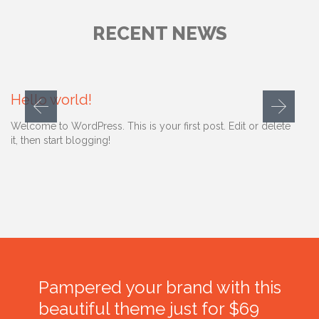
RECENT NEWS
Comment
28 septiembre, 2014
0

Hello world!
Welcome to WordPress. This is your first post. Edit or delete
it, then start blogging!
Pampered your brand with this
beautiful theme just for $69