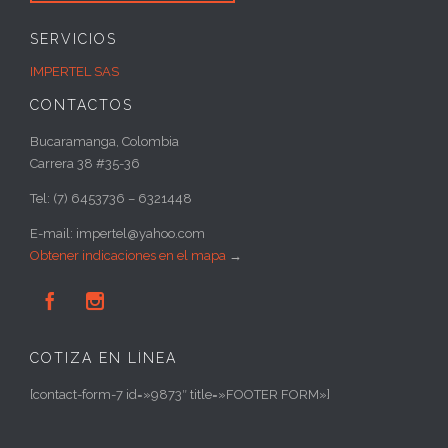
SERVICIOS
IMPERTEL SAS
CONTACTOS
Bucaramanga, Colombia
Carrera 38 #35-36
Tel: (7) 6453736 – 6321448
E-mail: impertel@yahoo.com
Obtener indicaciones en el mapa
→


COTIZA EN LÍNEA
[contact-form-7 id=»9873″ title=»FOOTER FORM»]