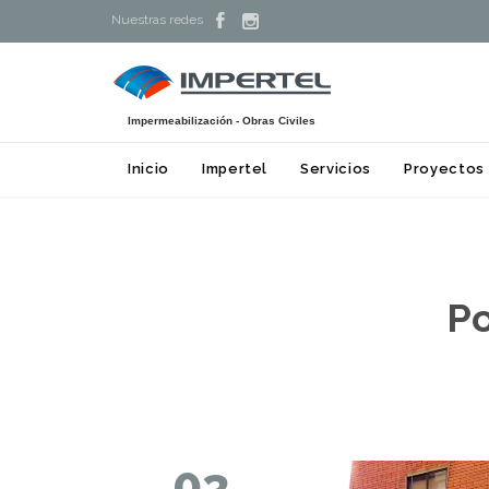


Nuestras redes
Impermeabilización - Obras Civiles
Inicio
Impertel
Servicios
Proyectos
Po
03