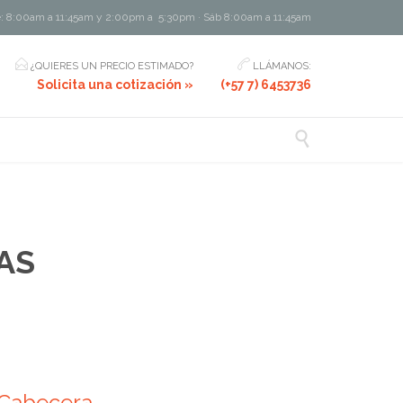
e: 8:00am a 11:45am y 2:00pm a 5:30pm · Sáb 8:00am a 11:45am


¿QUIERES UN PRECIO ESTIMADO?
LLÁMANOS:
Solicita una cotización »
(+57 7) 6453736

AS
 Cabecera