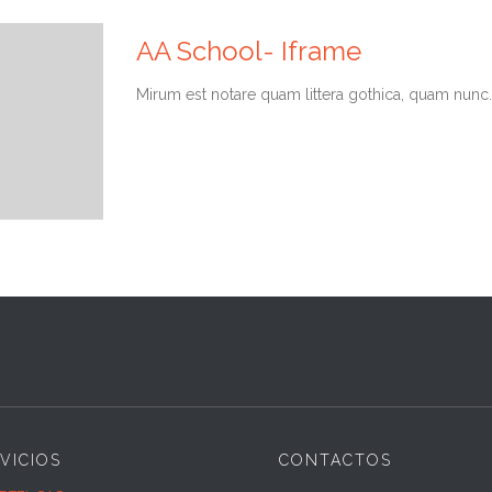
AA School- Iframe
Мirum est notare quam littera gothica, quam nunc.
VICIOS
CONTACTOS