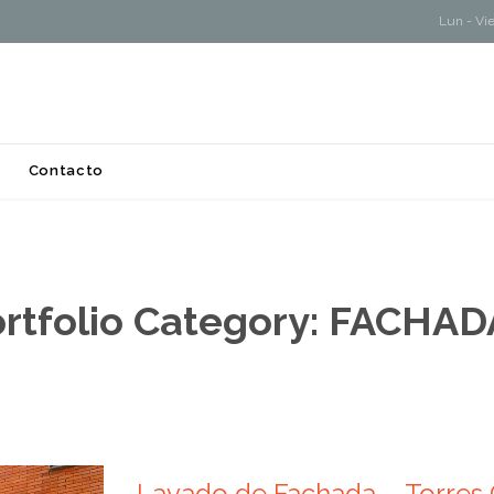
Lun - Vi
Skip
Contacto
to
content
rtfolio Category:
FACHAD
Lavado de Fachada – Torres